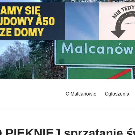
O Malcanowie
Ogłoszenia
PIĘKNIEJ sprzątanie ś