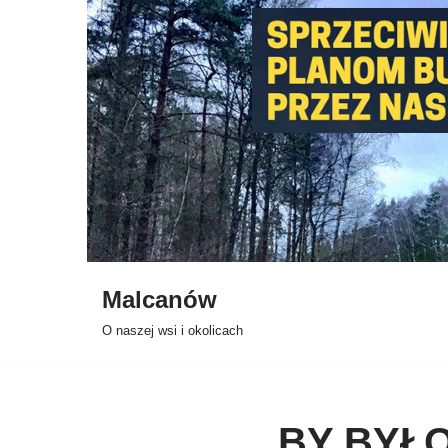
Przejdź
do
treści
Malcanów
O naszej wsi i okolicach
BY BYŁO 