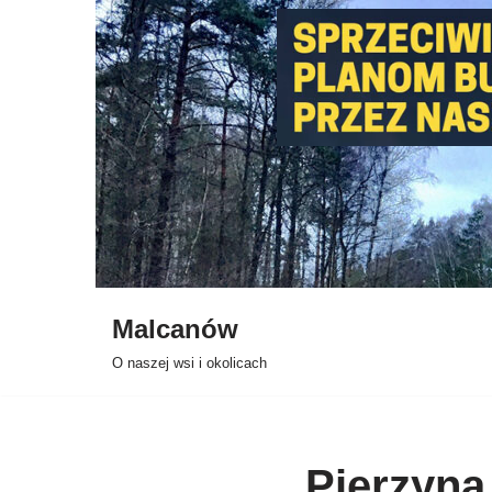
Przejdź
do
treści
Malcanów
O naszej wsi i okolicach
Pierzyna