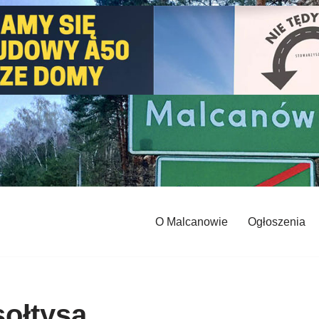
O Malcanowie
Ogłoszenia
ołtysa