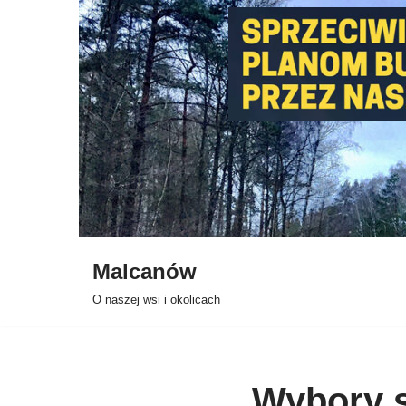
Przejdź
do
treści
Malcanów
O naszej wsi i okolicach
Wybory s